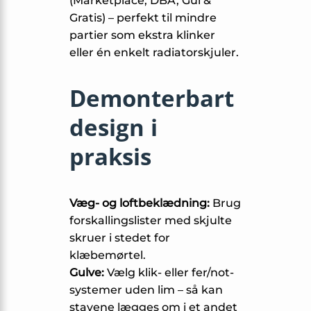
(Marketplace, DBA, Gul &
Gratis) – perfekt til mindre
partier som ekstra klinker
eller én enkelt radiatorskjuler.
Demonterbart
design i
praksis
Væg- og loftbeklædning:
Brug
forskallingslister med skjulte
skruer i stedet for
klæbemørtel.
Gulve:
Vælg klik- eller fer/not-
systemer uden lim – så kan
stavene lægges om i et andet