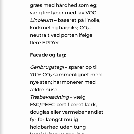
græs med hårdhed som eg;
vælg limtyper med lav VOC.
Linoleum
– baseret på linolie,
korkmel og harpiks; CO
-
2
neutralt ved porten ifølge
flere EPD’er.
Facade og tag
:
Genbrugstegl
– sparer op til
70 % CO
sammenlignet med
2
nye sten; harmonerer med
ældre huse.
Træbeklædning
– vælg
FSC/PEFC-certificeret lærk,
douglas eller varmebehandlet
fyr for længst mulig
holdbarhed uden tung