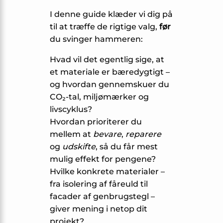
I denne guide klæder vi dig på
til at træffe de rigtige valg,
før
du svinger hammeren:
Hvad vil det egentlig sige, at
et materiale er bæredygtigt –
og hvordan gennemskuer du
CO₂-tal, miljømærker og
livscyklus?
Hvordan prioriterer du
mellem at
bevare
,
reparere
og
udskifte
, så du får mest
mulig effekt for pengene?
Hvilke konkrete materialer –
fra isolering af fåreuld til
facader af genbrugstegl –
giver mening i netop dit
projekt?