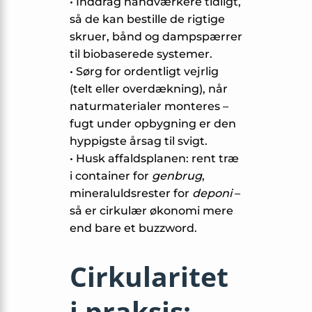
• Inddrag håndværkere tidligt,
så de kan bestille de rigtige
skruer, bånd og dampspærrer
til biobaserede systemer.
• Sørg for ordentligt vejrlig
(telt eller overdækning), når
naturmaterialer monteres –
fugt under opbygning er den
hyppigste årsag til svigt.
• Husk affaldsplanen: rent træ
i container for
genbrug
,
mineraluldsrester for
deponi
–
så er cirkulær økonomi mere
end bare et buzzword.
Cirkularitet
i praksis: