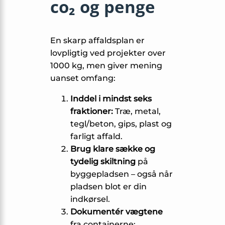
co₂ og penge
En skarp affaldsplan er
lovpligtig ved projekter over
1000 kg, men giver mening
uanset omfang:
Inddel i mindst seks
fraktioner:
Træ, metal,
tegl/beton, gips, plast og
farligt affald.
Brug klare sække og
tydelig skiltning
på
byggepladsen – også når
pladsen blot er din
indkørsel.
Dokumentér vægtene
fra containerne;