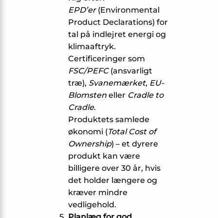
EPD’er
(Environmental
Product Declarations) for
tal på indlejret energi og
klimaaftryk.
Certificeringer som
FSC/PEFC
(ansvarligt
træ),
Svanemærket
,
EU-
Blomsten
eller
Cradle to
Cradle
.
Produktets samlede
økonomi (
Total Cost of
Ownership
) – et dyrere
produkt kan være
billigere over 30 år, hvis
det holder længere og
kræver mindre
vedligehold.
Planlæg for god