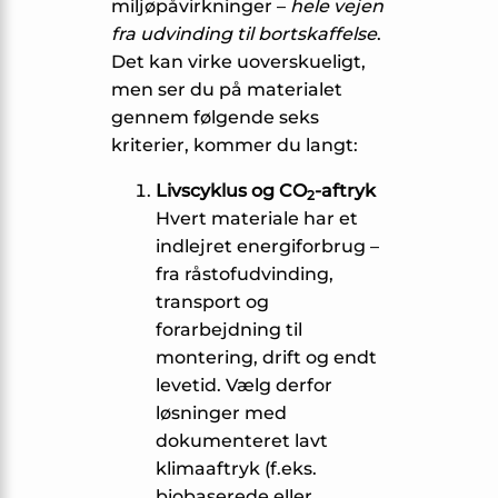
miljøpåvirkninger –
hele vejen
fra udvinding til bortskaffelse
.
Det kan virke uoverskueligt,
men ser du på materialet
gennem følgende seks
kriterier, kommer du langt:
Livscyklus og CO
-aftryk
2
Hvert materiale har et
indlejret energiforbrug –
fra råstofudvinding,
transport og
forarbejdning til
montering, drift og endt
levetid. Vælg derfor
løsninger med
dokumenteret lavt
klimaaftryk (f.eks.
biobaserede eller