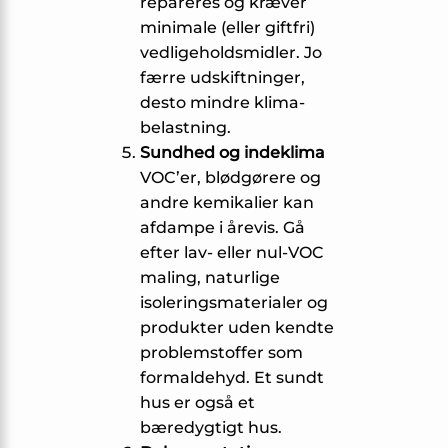
repareres og kræver
minimale (eller giftfri)
vedligeholds­midler. Jo
færre udskiftninger,
desto mindre klima­
belastning.
Sundhed og indeklima
VOC’er, blødgørere og
andre kemikalier kan
afdampe i årevis. Gå
efter lav- eller nul-VOC
maling, naturlige
isolerings­materialer og
produkter uden kendte
problemstoffer som
formaldehyd. Et sundt
hus er også et
bæredygtigt hus.