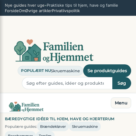
Spring
×
Nye guides hver uge
•
Praktiske tips til hjem, have og familie
til
Forside
Om
Øvrige artikler
Privatlivspolitik
indhold
Se produktguides
Skruemaskine
POPULÆRT NU
Søg
Menu
BÆREDYGTIGE IDÉER TIL HJEM, HAVE OG HJERTERUM
Populære guides:
Brændekløver
Skruemaskine
Borehammer
Trælim