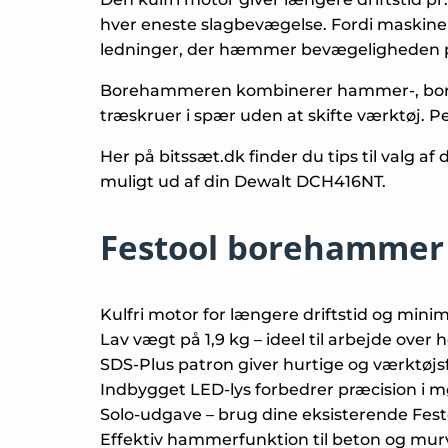
hver eneste slagbevægelse. Fordi maskinen
ledninger, der hæmmer bevægeligheden p
Borehammeren kombinerer hammer-, bore- o
træskruer i spær uden at skifte værktøj. Pe
Her på bitssæt.dk finder du tips til valg a
muligt ud af din Dewalt DCH416NT.
Festool borehammer 
Kulfri motor for længere driftstid og mini
Lav vægt på 1,9 kg – ideel til arbejde over
SDS-Plus patron giver hurtige og værktøjsfr
Indbygget LED-lys forbedrer præcision i 
Solo-udgave – brug dine eksisterende Festo
Effektiv hammerfunktion til beton og mu