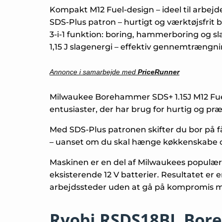
Kompakt M12 Fuel-design – ideel til arbejd
SDS-Plus patron – hurtigt og værktøjsfrit bo
3-i-1 funktion: boring, hammerboring og sla
1,15 J slagenergi – effektiv gennemtrængn
Annonce i samarbejde med
PriceRunner
Milwaukee Borehammer SDS+ 1.15J M12 Fuel 
entusiaster, der har brug for hurtig og pr
Med SDS-Plus patronen skifter du bor på f
– uanset om du skal hænge køkkenskabe o
Maskinen er en del af Milwaukees populære 
eksisterende 12 V batterier. Resultatet e
arbejdssteder uden at gå på kompromis 
Ryobi RSDS18BL Bore