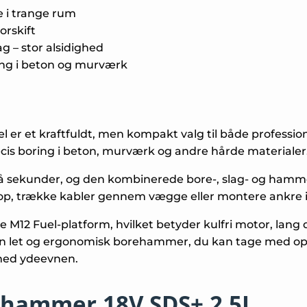
e i trange rum
r­skift
g – stor alsidighed
ing i beton og murværk
er et kraftfuldt, men kompakt valg til både professio
æcis boring i beton, murværk og andre hårde materialer
å sekunder, og den kombinerede bore-, slag- og hammer
p, trække kabler gennem vægge eller montere ankre i
M12 Fuel-platform, hvilket betyder kulfri motor, lang d
r en let og ergonomisk borehammer, du kan tage med op 
med ydeevnen.
hammer 18V SDS+ 2,5J