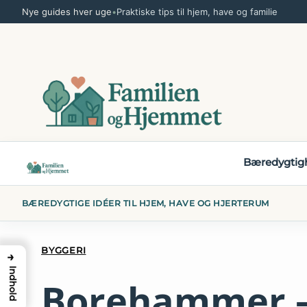
Spring
Nye guides hver uge
•
Praktiske tips til hjem, have og familie
til
indhold
Bæredygtig
BÆREDYGTIGE IDÉER TIL HJEM, HAVE OG HJERTERUM
BYGGERI
→
Indhold
Borehammer – 