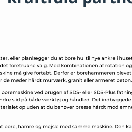
er, eller planlægger du at bore hul til nye ankre i h
 det foretrukne valg. Med kombinationen af rotation o
skine må give fortabt. Derfor er borehammeren blevet 
år de møder hårdt murværk, granit eller armeret beton.
l boremaskine ved brugen af SDS- eller SDS-Plus fatninge
indre slid på både værktøj og håndled. Det indbyggede
materialet op uden at du behøver presse hårdt mod emne
at bore, hamre og mejsle med samme maskine. Den ka