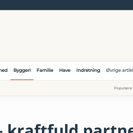
hed
Byggeri
Familie
Have
Indretning
Øvrige artik
Populære 
kraftfuld partner