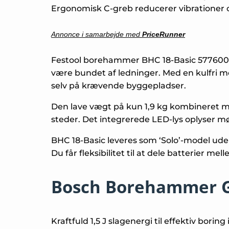
Ergonomisk C-greb reducerer vibrationer 
Annonce i samarbejde med
PriceRunner
Festool borehammer BHC 18-Basic 577600 er 
være bundet af ledninger. Med en kulfri mot
selv på krævende byggepladser.
Den lave vægt på kun 1,9 kg kombineret me
steder. Det integrerede LED-lys oplyser mø
BHC 18-Basic leveres som ‘Solo’-model uden b
Du får fleksibilitet til at dele batterier 
Bosch Borehammer GB
Kraftfuld 1,5 J slagenergi til effektiv bori