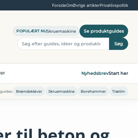
Forside
Om
Øvrige artikler
Privatlivspolitik
Se produktguides
Skruemaskine
POPULÆRT NU
Søg
ler
Nyhedsbrev
Start her
guides:
Brændekløver
Skruemaskine
Borehammer
Trælim
 til beton og