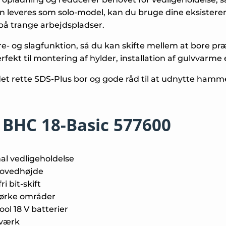
 leveres som solo-model, kan du bruge dine eksisteren
å trange arbejdspladser.
g slagfunktion, så du kan skifte mellem at bore præc
rfekt til montering af hylder, installation af gulvvarme 
f det rette SDS-Plus bor og gode råd til at udnytte ham
BHC 18-Basic 577600
mal vedligeholdelse
 hovedhøjde
i bit-skift
mørke områder
ol 18 V batterier
rværk