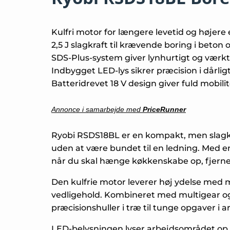
Kulfri motor for længere levetid og højere e
2,5 J slagkraft til krævende boring i beto
SDS-Plus-system giver lynhurtigt og værktøj
Indbygget LED-lys sikrer præcision i dårli
Batteridrevet 18 V design giver fuld mobili
Annonce i samarbejde med
PriceRunner
Ryobi RSDS18BL er en kompakt, men slagkra
uden at være bundet til en ledning. Med en 
når du skal hænge køkkenskabe op, fjerne g
Den kulfrie motor leverer høj ydelse med m
vedligehold. Kombineret med multigear og b
præcisionshuller i træ til tunge opgaver i 
LED-belysningen lyser arbejdsområdet op, 