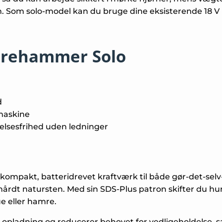
. Som solo-model kan du bruge dine eksisterende 18 V
orehammer Solo
d
 maskine
elsesfrihed uden ledninger
mpakt, batteridrevet kraftværk til både gør-det-selv-
 hårdt natursten. Med sin SDS-Plus patron skifter du hu
ue eller hamre.
r. opladning og reducerer behovet for vedligeholdelse, 