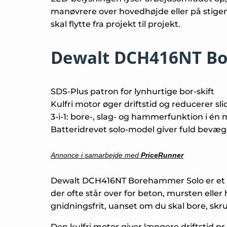
manøvrere over hovedhøjde eller på stigen
skal flytte fra projekt til projekt.
Dewalt DCH416NT B
SDS-Plus patron for lynhurtige bor-skift
Kulfri motor øger driftstid og reducerer sli
3-i-1: bore-, slag- og hammerfunktion i én
Batteridrevet solo-model giver fuld bevæg
Annonce i samarbejde med
PriceRunner
Dewalt DCH416NT Borehammer Solo er et ko
der ofte står over for beton, mursten eller
gnidningsfrit, uanset om du skal bore, skr
Den kulfri motor giver længere driftstid p