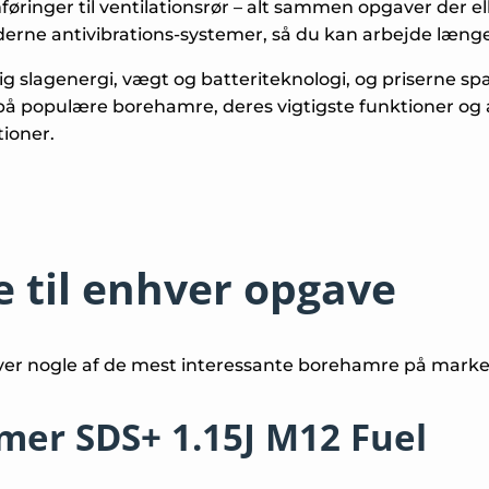
øringer til ventilationsrør – alt sammen opgaver der el
derne antivibrations-systemer, så du kan arbejde læn
 slagenergi, vægt og batteriteknologi, og priserne spæ
å populære borehamre, deres vigtigste funktioner og akt
tioner.
 til enhver opgave
ver nogle af de mest interessante borehamre på marked
er SDS+ 1.15J M12 Fuel