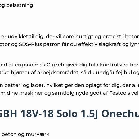
og belastning
udviklet til dig, der vil bore hurtigt og præcist i be
or og SDS-Plus patron får du effektiv slagkraft og lynhur
d et ergonomisk C-greb giver dig fuld kontrol ved bor
rke hjørner af arbejdsområdet, så du undgår fejlhul og 
atteri og lader, hvilket gør den oplagt for dig, der all
mellem dine maskiner og samtidig nyde godt af Festools v
H 18V-18 Solo 1.5J Onech
ng i beton og murværk