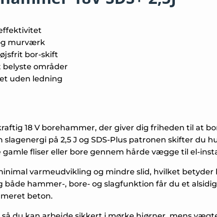
ffektivitet
n og murværk
sfrit bor-skift
gt belyste områder
tet uden ledning
ftig 18 V borehammer, der giver dig friheden til at bor
slagenergi på 2,5 J og SDS-Plus patronen skifter du hur
amle fliser eller bore gennem hårde vægge til el-insta
inimal varmeudvikling og mindre slid, hvilket betyder l
åde hammer-, bore- og slagfunktion får du et alsidigt 
armeret beton.
så du kan arbejde sikkert i mørke hjørner, mens vægten