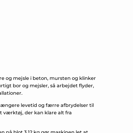
e og mejsle i beton, mursten og klinker
tigt bor og mejsler, så arbejdet flyder,
llationer.
ængere levetid og færre afbrydelser til
værktøj, der kan klare alt fra
 på blot 3,12 kg gør maskinen let at