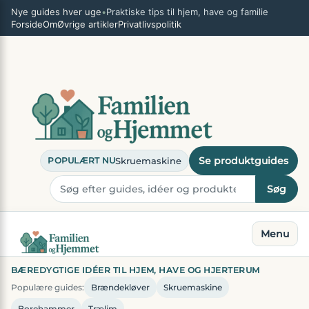
Spring
×
Nye guides hver uge
•
Praktiske tips til hjem, have og familie
til
Forside
Om
Øvrige artikler
Privatlivspolitik
indhold
Se produktguides
Skruemaskine
POPULÆRT NU
Søg
Menu
BÆREDYGTIGE IDÉER TIL HJEM, HAVE OG HJERTERUM
Populære guides:
Brændekløver
Skruemaskine
Borehammer
Trælim