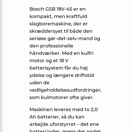
Bosch GSB 18V-45 er en
kompakt, men kraftfuld
slagboremaskine, der er
skræddersyet til både den
seriøse gør-det-selv-mand og
den professionelle
håndværker. Med en kulfri
motor og et 18 V
batterisystem får du høj
ydelse og længere driftstid
uden de
vedligeholdelsesudfordringer,
som kulmotorer ofte giver.
Maskinen leveres med to 2,0
Ah batterier, så du kan
arbejde uforstyrret – det ene
batteri lades, mens det andet