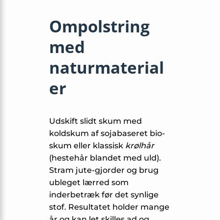
Ompolstring
med
naturmaterial
er
Udskift slidt skum med
koldskum af sojabaseret bio-
skum eller klassisk
krølhår
(hestehår blandet med uld).
Stram jute-gjorder og brug
ubleget lærred som
inderbetræk før det synlige
stof. Resultatet holder mange
år og kan let skilles ad og