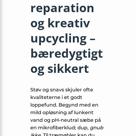
reparation
og kreativ
upcycling –
bæredygtigt
og sikkert
Støv og snavs skjuler ofte
kvaliteterne i et godt
loppefund. Begynd med en
mild opløsning af lunkent
vand og pH-neutral sæbe på
en mikrofiberklud; dup,
gnub
ikke
. Til træmøbler kan du