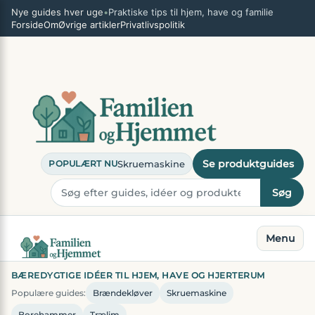
Spring
×
Nye guides hver uge
•
Praktiske tips til hjem, have og familie
til
Forside
Om
Øvrige artikler
Privatlivspolitik
indhold
Se produktguides
Skruemaskine
POPULÆRT NU
Søg
Menu
BÆREDYGTIGE IDÉER TIL HJEM, HAVE OG HJERTERUM
Populære guides:
Brændekløver
Skruemaskine
Borehammer
Trælim