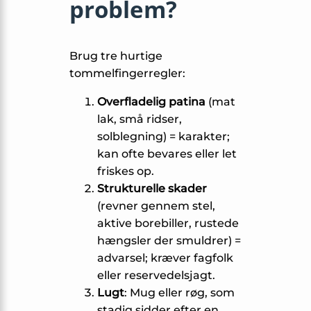
problem?
Brug tre hurtige
tommelfinger­regler:
Overfladelig patina
(mat
lak, små ridser,
solblegning) = karakter;
kan ofte bevares eller let
friskes op.
Strukturelle skader
(revner gennem stel,
aktive borebiller, rustede
hængsler der smuldrer) =
advarsel; kræver fagfolk
eller reservedelsjagt.
Lugt
: Mug eller røg, som
stadig sidder efter en