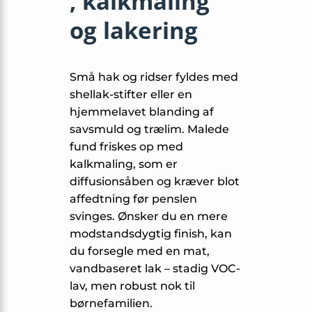
, kalkmaling
og lakering
Små hak og ridser fyldes med
shellak-stifter eller en
hjemmelavet blanding af
savsmuld og trælim. Malede
fund friskes op med
kalkmaling, som er
diffusionsåben og kræver blot
affedtning før penslen
svinges. Ønsker du en mere
modstandsdygtig finish, kan
du forseg­le med en mat,
vandbaseret lak – stadig VOC-
lav, men robust nok til
børnefamilien.