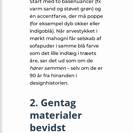
Start med to basenuancer (fx
varm sand og støvet grøn) og
én accentfarve, der må poppe
(for eksempel dyb okker eller
indigoblå). Når arvestykket i
mørkt mahogni får selskab af
sofapuder i samme blå farve
som det lille indlæg i træets
åre, ser det ud som om de
hører sammen
– selv om de er
90 år fra hinanden i
designhistorien.
2. Gentag
materialer
bevidst