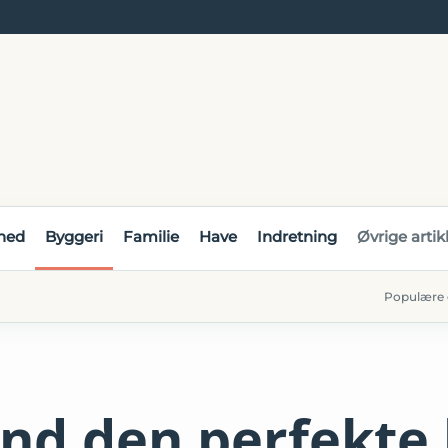
hed
Byggeri
Familie
Have
Indretning
Øvrige artik
Populære 
ind den perfekte l