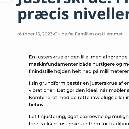
præcis nivelle
oktober 15, 2023
•
Guide fra Familien og Hjemmet
En justerskrue er den lille, men afgørend
maskinfundamenter både hurtigere og mere p
finindstille højden helt ned på millimetere
I sin grundform består en justerskrue af 
vibrationer. Det gør den ideel, når møbler s
Kombineret med de rette rawlplugs eller in
behov.
Let finjustering, øget bæreevne og mulighe
foretrækker justerskruer frem for traditio