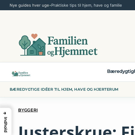
Spring
Nye guides hver uge
•
Praktiske tips til hjem, have og familie
til
indhold
Bæredygtig
BÆREDYGTIGE IDÉER TIL HJEM, HAVE OG HJERTERUM
BYGGERI
→
Indhold
Justerskrue: F