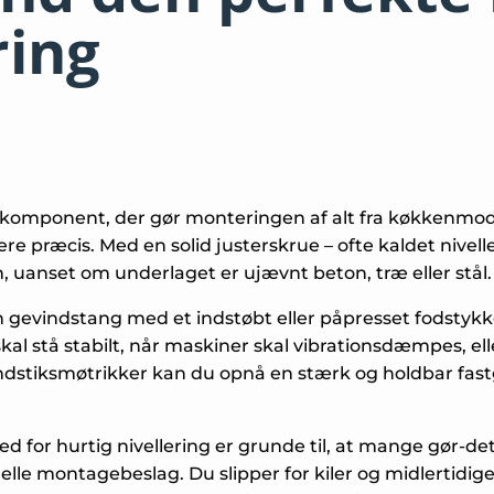
ring
e komponent, der gør monteringen af alt fra køkkenmodu
ræcis. Med en solid justerskrue – ofte kaldet niveller
n, uanset om underlaget er ujævnt beton, træ eller stål.
en gevindstang med et indstøbt eller påpresset fodstyk
kal stå stabilt, når maskiner skal vibrationsdæmpes, ell
dstiksmøtrikker kan du opnå en stærk og holdbar fastgør
d for hurtig nivellering er grunde til, at mange gør-de
nelle montagebeslag. Du slipper for kiler og midlertidi