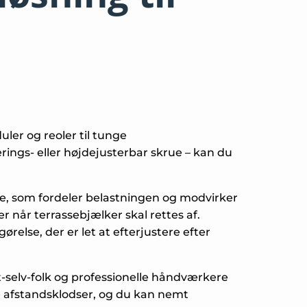
ler og reoler til tunge
ing​s- eller højdejusterbar skrue – kan du
ke, som fordeler belastningen og modvirker
er når terrassebjælker skal rettes af.
else, der er let at efterjustere efter
t-selv-folk og professionelle håndværkere
ge afstandsklodser, og du kan nemt