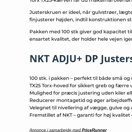
Torx TX25-kærven får du maksimal overførsel
Justerskruen er ideel, når gulvstrøer, lægte
finjusterer højden, indtil konstruktionen s
Pakken med 100 stk giver god kapacitet ti
ensartet kvalitet, der holder hele vejen i
NKT ADJU+ DP Juster
100 stk. i pakken – perfekt til både små o
TX25 Torx-hoved for sikkert greb og færre
Mulighed for præcis justering uden kiler el
Reducerer montagetid og øger arbejdseffe
Velegnet til nivellering af vægge, gulve o
Fremstillet af NKT – garanti for høj kvalit
Annonce i samarbejde med
PriceRunner