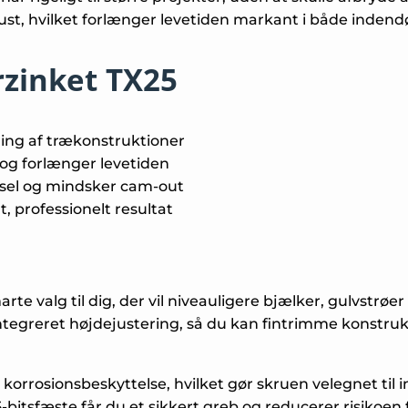
st, hvilket forlænger levetiden markant i både indend
rzinket TX25
ering af trækonstruktioner
og forlænger levetiden
rsel og mindsker cam-out
t, professionelt resultat
rte valg til dig, der vil niveauligere bjælker, gulvstrø
integreret højdejustering, så du kan fintrimme konstruk
 korrosionsbeskyttelse, hvilket gør skruen velegnet til
5-bitsfæste får du et sikkert greb og reducerer risiko