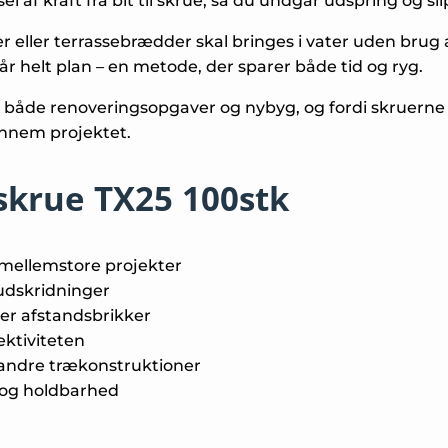
 af kraft fra bit til skrue, så du undgår udspring og s
r eller terrassebrædder skal bringes i vater uden brug af 
tår helt plan – en metode, der sparer både tid og ryg.
l både renoveringsopgaver og nybyg, og fordi skruerne
gennem projektet.
skrue TX25 100stk
g mellemstore projekter
 udskridninger
ler afstandsbrikker
ktiviteten
g andre trækonstruktioner
et og holdbarhed