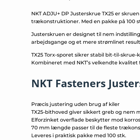
NKT ADJU+ DP Justerskrue TX25 er skruen til
trækonstruktioner. Med en pakke på 100 st
Justerskruen er designet til nem indstillin
arbejdsgange og et mere strømlinet resulta
TX25 Torx-sporet sikrer stabil bit-til-skru
Kombineret med NKT’s velkendte kvalitet få
NKT Fasteners Juster
Præcis justering uden brug af kiler
TX25-bithoved giver sikkert greb og nem 
Elforzinket overflade beskytter mod korro
70 mm længde passer til de fleste trækon
Leveres i praktisk pakke med 100 stk.