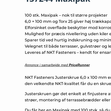
100 stk. Maxipak – nok til større projekter
6,0 × 100 mm og Torx 25 giver høj trækkapa
Elforsinket overflade beskytter mod korro
Mulighed for præcis nivellering uden kiler 
Sparer tid ved hurtig indskruning og minim
Velegnet til både terrasser, gulvstrøer og
Leveres af NKT Fasteners – kendt for ensart
Annonce i samarbejde med
PriceRunner
NKT Fasteners Justerskrue 6,0 x 100 mm er u
den velkendte NKT-kvalitet får du en skrue,
Justerskruen gør det enkelt at finjustere 
strøer, montering af terrassebrædder eller
Du får her en Maxipak med 100 styk, så du ha