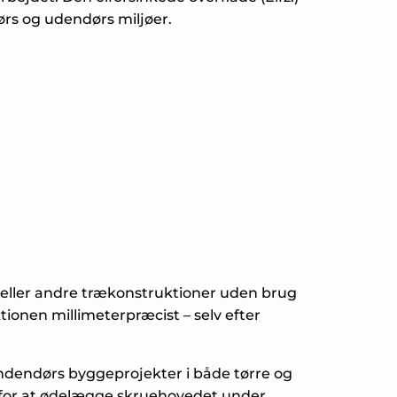
ørs og udendørs miljøer.
er eller andre trækonstruktioner uden brug
tionen millimeterpræcist – selv efter
 indendørs byggeprojekter i både tørre og
en for at ødelægge skruehovedet under