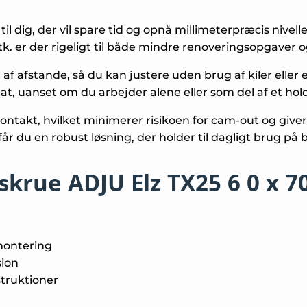
 dig, der vil spare tid og opnå millimeterpræcis nivell
k. er der rigeligt til både mindre renoveringsopgaver o
g af afstande, så du kan justere uden brug af kiler eller
t, uanset om du arbejder alene eller som del af et hold
e-kontakt, hvilket minimerer risikoen for cam-out og give
r du en robust løsning, der holder til dagligt brug på
skrue ADJU Elz TX25 6 0 x 
montering
sion
struktioner