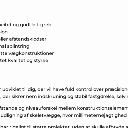
citet og godt bit-greb
sion
eller afstandsklodser
al splintring
 lette vægkonstruktioner
et kvalitet og styrke
dviklet til dig, der vil have fuld kontrol over præcision
 der sikrer nem indskruning og stabil fastgørelse, selv 
afstande og niveauforskel mellem konstruktionselementer
 udligning af skeletvægge, hvor millimeternøjagtighed e
r rigeligt til større projekter, uden at skulle afbryde a