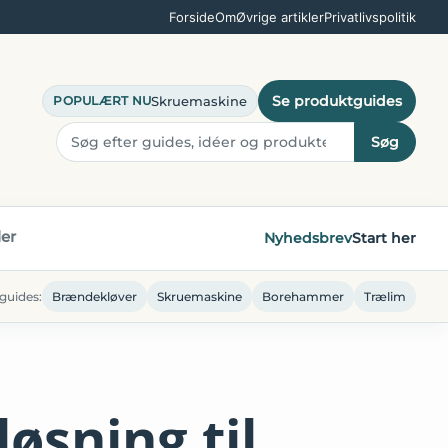
Forside
Om
Øvrige artikler
Privatlivspolitik
Se produktguides
Skruemaskine
POPULÆRT NU
Søg
ler
Nyhedsbrev
Start her
guides:
Brændekløver
Skruemaskine
Borehammer
Trælim
øsning til