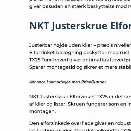
giver desuden en stærk beskyttelse mod ru
NKT Justerskrue Elfo
Justerbar højde uden kiler – præcis nivell
Elforzinket belægning beskytter mod rust 
TX25 Torx-hoved giver optimal kraftoverfø
Sparer montage­tid og sikrer et mere stabil
Annonce i samarbejde med
PriceRunner
NKT Justerskrue Elforzinket TX25 er det sma
af kiler og lister. Skruen fungerer som en 
montagen.
Den elforzinkede overflade giver en robust
let fugtige miljøer. Med det velkendte TX2