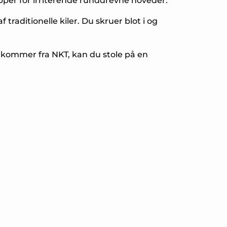
lipper for irriterende runddrevne hoveder.
traditionelle kiler. Du skruer blot i og
 kommer fra NKT, kan du stole på en