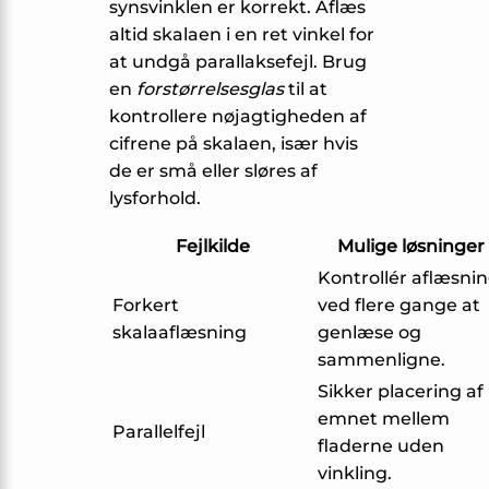
synsvinklen er korrekt. Aflæs
altid skalaen i en ret vinkel for
at undgå parallaksefejl. Brug
en
forstørrelsesglas
til at
kontrollere nøjagtigheden af
cifrene på skalaen, især hvis
de er små eller sløres af
lysforhold.
Fejlkilde
Mulige løsninger
Kontrollér aflæsni
Forkert
ved flere gange at
skalaaflæsning
genlæse og
sammenligne.
Sikker placering af
emnet mellem
Parallelfejl
fladerne uden
vinkling.