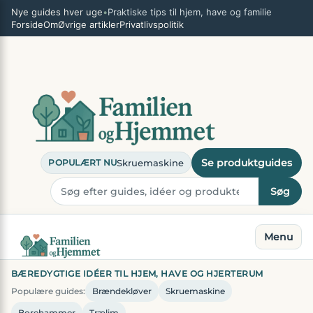
Spring
×
Nye guides hver uge
•
Praktiske tips til hjem, have og familie
til
Forside
Om
Øvrige artikler
Privatlivspolitik
indhold
Se produktguides
Skruemaskine
POPULÆRT NU
Søg
Menu
BÆREDYGTIGE IDÉER TIL HJEM, HAVE OG HJERTERUM
Populære guides:
Brændekløver
Skruemaskine
Borehammer
Trælim