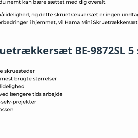
du nemt kan bære sættet med dig overalt.
 pålidelighed, og dette skruetrækkersæt er ingen undt
 forbedringer i hjemmet, vil Hama Mini Skruetrækkersæt
ruetrækkersæt BE-9872SL 5 
ge skruesteder
mest brugte størrelser
ålidelighed
ed længere tids arbejde
-selv-projekter
kassen