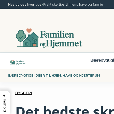
Spring
Nye guides hver uge
•
Praktiske tips til hjem, have og familie
til
indhold
Bæredygtig
BÆREDYGTIGE IDÉER TIL HJEM, HAVE OG HJERTERUM
BYGGERI
→
Indhold
Det bedste sk