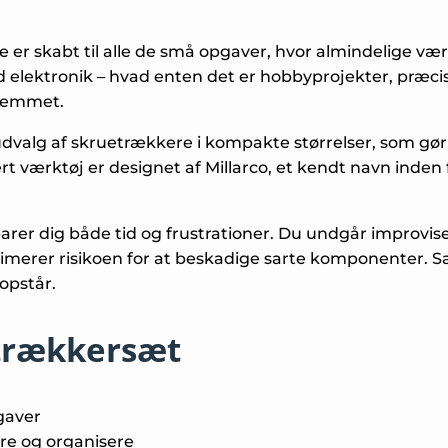
 er skabt til alle de små opgaver, hvor almindelige vær
d elektronik – hvad enten det er hobbyprojekter, præci
hjemmet.
udvalg af skruetrækkere i kompakte størrelser, som gør d
 værktøj er designet af Millarco, et kendt navn inden f
er dig både tid og frustrationer. Du undgår improviser
minimerer risikoen for at beskadige sarte komponenter. 
opstår.
etrækkersæt
pgaver
e og organisere