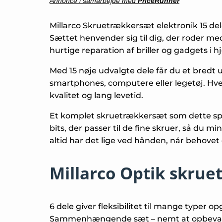
Annonce i samarbejde med
PriceRunner
Millarco Skruetrækkersæt elektronik 15 dele
Sættet henvender sig til dig, der roder me
hurtige reparation af briller og gadgets i 
Med 15 nøje udvalgte dele får du et bredt 
smartphones, computere eller legetøj. Hvert
kvalitet og lang levetid.
Et komplet skruetrækkersæt som dette spar
bits, der passer til de fine skruer, så du 
altid har det lige ved hånden, når behovet 
Millarco Optik skru
6 dele giver fleksibilitet til mange typer o
Sammenhængende sæt – nemt at opbevar