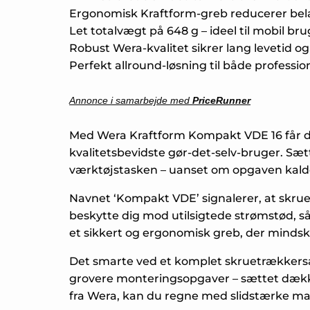
Ergonomisk Kraftform-greb reducerer bel
Let totalvægt på 648 g – ideel til mobil bru
Robust Wera-kvalitet sikrer lang levetid o
Perfekt allround-løsning til både professio
Annonce i samarbejde med
PriceRunner
Med Wera Kraftform Kompakt VDE 16 får du 
kvalitetsbevidste gør-det-selv-bruger. Sæt
værktøjstasken – uanset om opgaven kalder 
Navnet ‘Kompakt VDE’ signalerer, at skrue
beskytte dig mod utilsigtede strømstød, så
et sikkert og ergonomisk greb, der mindsk
Det smarte ved et komplet skruetrækkersæt 
grovere monteringsopgaver – sættet dække
fra Wera, kan du regne med slidstærke mate