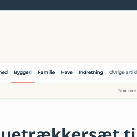
hed
Byggeri
Familie
Have
Indretning
Øvrige artik
Populære 
ruetrækkersæt ti