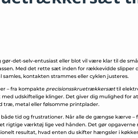
ør-det-selv-entusiast eller blot vil være klar til de små
sen. Med det rette sæt inden for rækkevidde slipper du
skal samles, kontakten strammes eller cyklen justeres.
ter – fra kompakte
precisionsskruetrækkersæt
til elekt
 med udskiftelige klinger. Det giver dig mulighed for 
 træ, metal eller følsomme printplader.
de tid og frustrationer. Når alle de gængse kærve – flad
d det rigtige værktøj lige ved hånden. Det gør opgaverne
ionelt resultat, hvad enten du skifter hængsler i køkken