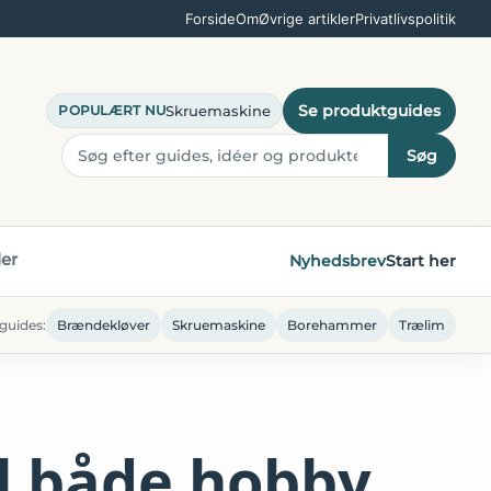
Forside
Om
Øvrige artikler
Privatlivspolitik
Se produktguides
Skruemaskine
POPULÆRT NU
Søg
ler
Nyhedsbrev
Start her
guides:
Brændekløver
Skruemaskine
Borehammer
Trælim
l både hobby