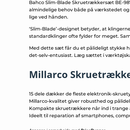
Bahco Slim-Blade Skruetrækkersæt BE-9872
almindelige behov både på værkstedet og i 
lige ved hånden.
‘Slim-Blade’-designet betyder, at klingerne 
standardklinger ofte fylder for meget. Sa
Med dette sæt får du et pålideligt stykke 
det-selv-entusiast. Læg sættet i værktøjskas
Millarco Skruetrække
15 dele dækker de fleste elektronik-skruet
Millarco-kvalitet giver robusthed og pålide
Kompakte skruetrækkere når ind i trange 
Ideelt til reparation af smartphones, com