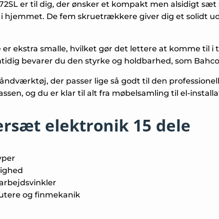
SL er til dig, der ønsker et kompakt men alsidigt s
hjemmet. De fem skruetrækkere giver dig et solidt udva
er ekstra smalle, hvilket gør det lettere at komme til i
mtidig bevarer du den styrke og holdbarhed, som Bahco 
håndværktøj, der passer lige så godt til den professione
sen, og du er klar til alt fra møbel­samling til el-insta
rsæt elektronik 15 dele
yper
lighed
arbejdsvinkler
putere og finmekanik