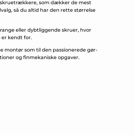
æt skruetrækkere, som dækker de mest
lg, så du altid har den rette størrelse
 trange eller dybtliggende skruer, hvor
er kendt for.
lle montør som til den passionerede gør-
llationer og finmekaniske opgaver.