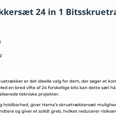
kersæt 24 in 1 Bitsskruet
d
g
etrækker er det ideelle valg for dem, der søger et komp
ed en bred vifte af 24 forskellige bits kan dette sæt h
liserede tekniske projekter.
g holdbarhed, giver Hama’s skruetrækkersæt mulighed
dtere og giver et solidt greb, hvilket reducerer risiko