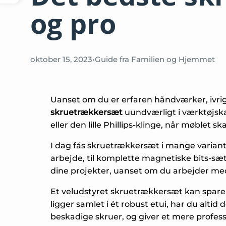
og pro
oktober 15, 2023
•
Guide fra Familien og Hjemmet
Uanset om du er erfaren håndværker, ivrig g
skruetrækkersæt
uundværligt i værktøjskas
eller den lille Phillips-klinge, når møblet 
I dag fås skruetrækkersæt i mange varian
arbejde, til komplette magnetiske bits-sæt
dine projekter, uanset om du arbejder med
Et veludstyret skruetrækkersæt kan spare bå
ligger samlet i ét robust etui, har du alti
beskadige skruer, og giver et mere profess